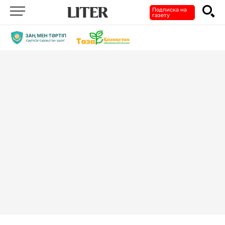
Подписка на
газету