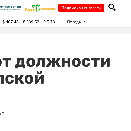
Подписка на газету
Погода
$
467.48
€
539.52
₽
5.73
от должности
лской
".