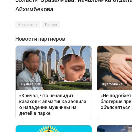
Айхимбекова.
Казахстан
Токаев