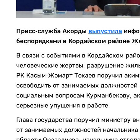
Пресс-служба Акорды
выпустила
инфо
беспорядками в Кордайском районе Ж
В связи с событиями в Кордайском ра
человеческие жертвы, разрушение жил
РК Касым-Жомарт Токаев поручил аки
освободить от занимаемых должностей 
социальным вопросам Курманбекову, ак
серьезные упущения в работе.
Глава государства поручил министру в
от занимаемых должностей начальника
области Оразалиева, начальника отдел