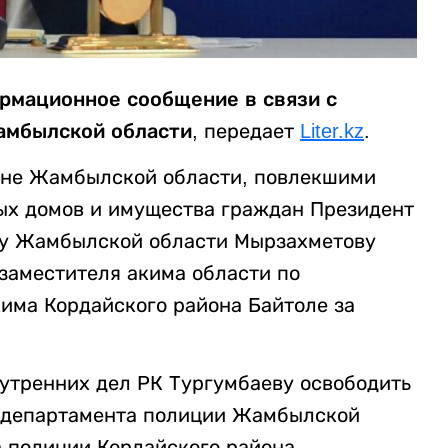
рмационное сообщение в связи с
амбылской области,
передает
Liter.kz
.
йоне Жамбылской области, повлекшими
ых домов и имущества граждан Президент
му Жамбылской области Мырзахметову
заместителя акима области по
има Кордайского района Байтоле за
нутренних дел РК Тургумбаеву освободить
 департамента полиции Жамбылской
а полиции Кордайского района