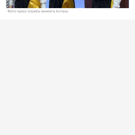
Фото пресс-службы акимата Астаны