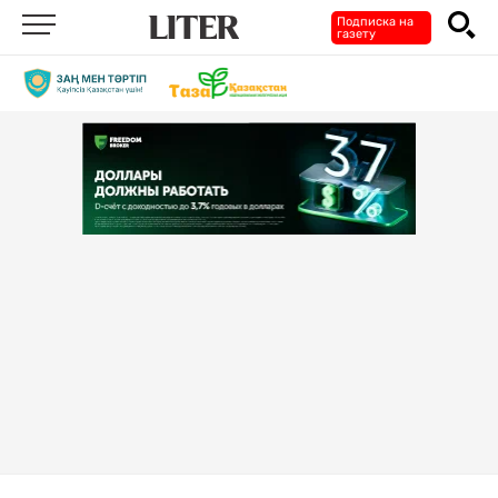
Подписка на
газету