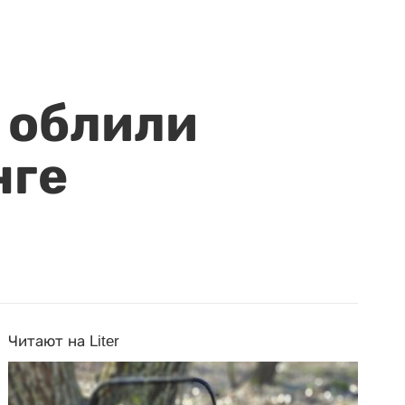
 облили
нге
Читают на Liter