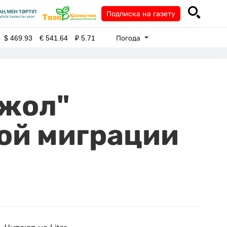
Подписка на газету
Погода
$
469.93
€
541.64
₽
5.71
 жол"
ой миграции