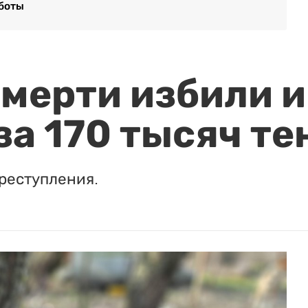
аботы
мерти избили и
за 170 тысяч те
реступления.