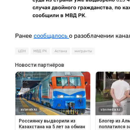
случая двойного гражданства, по ка
сообщили в МВД РК.
Ранее
сообщалось
о разоблачении кана
ЦОН
МВД РК
Астана
мигранты