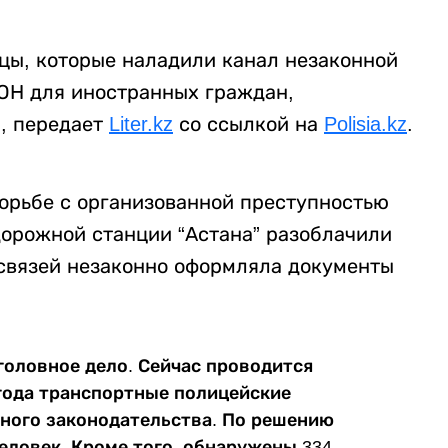
цы, которые наладили канал незаконной
ОН для иностранных граждан,
, передает
Liter.kz
со ссылкой на
Polisia.kz
.
борьбе с организованной преступностью
орожной станции “Астана” разоблачили
связей незаконно оформляла документы
оловное дело. Сейчас проводится
 года транспортные полицейские
ного законодательства. По решению
еловек. Кроме того, обнаружены 334