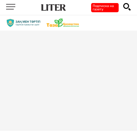
Подписка на
газету