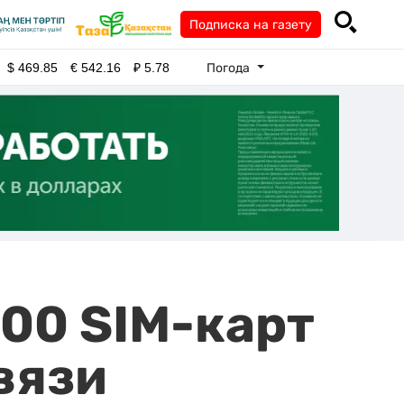
Подписка на газету
Погода
$
469.85
€
542.16
₽
5.78
300 SIM-карт
вязи