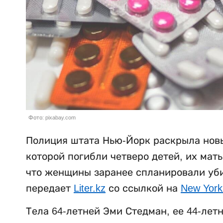
Фото: pixabay.com
Полиция штата Нью-Йорк раскрыла новы
которой погибли четверо детей, их мат
что женщины заранее спланировали убий
передает
Liter.kz
со ссылкой на
New York
Тела 64-летней Эми Стедман, ее 44-лет