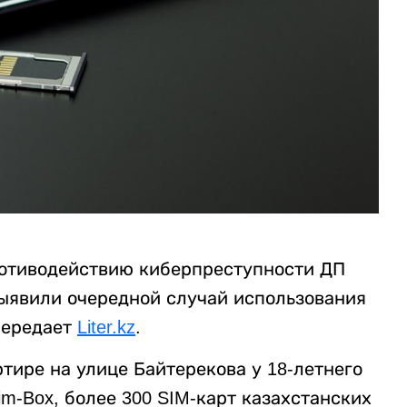
ротиводействию киберпреступности ДП
ыявили очередной случай использования
передает
Liter.kz
.
тире на улице Байтерекова у 18-летнего
m-Box, более 300 SIM-карт казахстанских