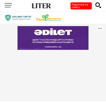
Подписка на
газету