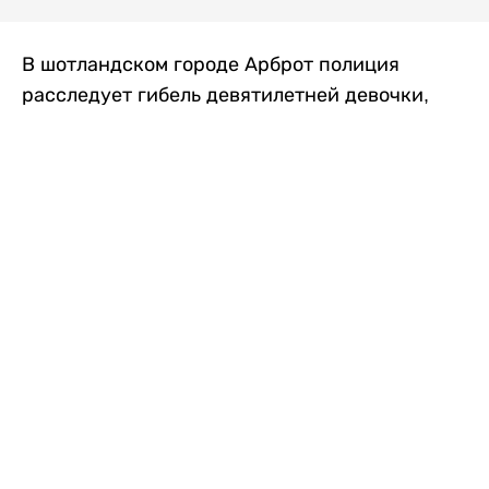
В шотландском городе Арброт полиция
расследует гибель девятилетней девочки,
которую нашли с тяжелыми травмами в
промышленной зоне, где семья разбила
палаточный лагерь. По подозрению в
убийстве ребенка задержан ее 35-летний
отец, передает
Liter.kz
со ссылкой на
The Sun
.
По данным полиции, семья из Западного
Йоркшира приехала в Арброт и разбила
палатку на территории заброшенной
промышленной зоны неподалеку от пляжа.
Вместе с родителями были двое детей.
Местные жители рассказали, что вечером в