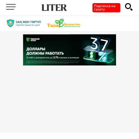
Подписка на
газету