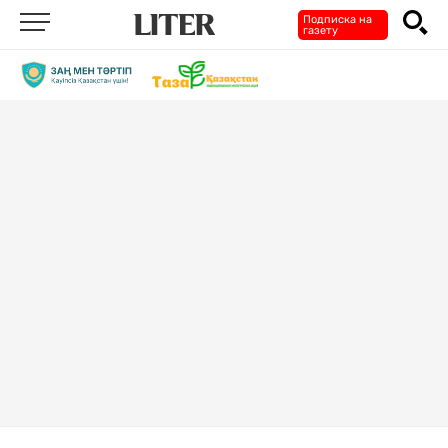
Подписка на
газету