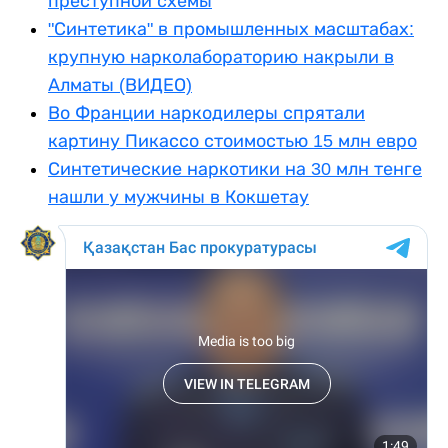
преступной схемы
"Синтетика" в промышленных масштабах:
крупную нарколабораторию накрыли в
Алматы (ВИДЕО)
Во Франции наркодилеры спрятали
картину Пикассо стоимостью 15 млн евро
Синтетические наркотики на 30 млн тенге
нашли у мужчины в Кокшетау