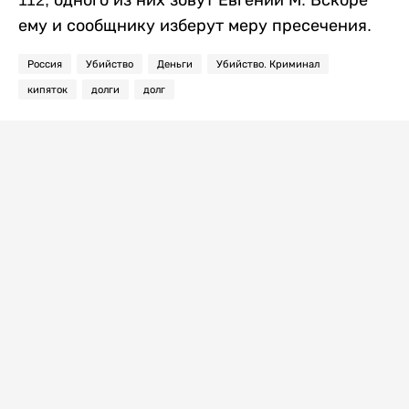
112, одного из них зовут Евгений М. Вскоре
ему и сообщнику изберут меру пресечения.
Россия
Убийство
Деньги
Убийство. Криминал
кипяток
долги
долг