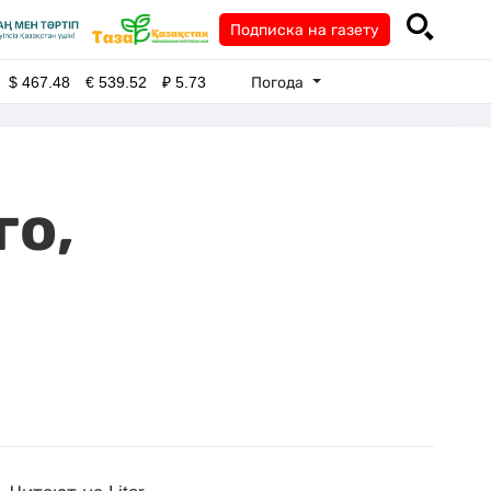
Подписка на газету
Погода
$
467.48
€
539.52
₽
5.73
го,