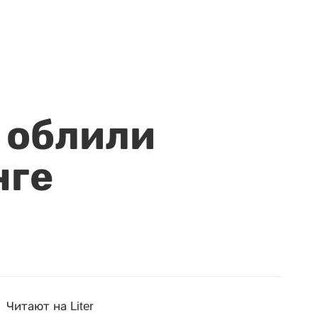
 облили
нге
Читают на Liter