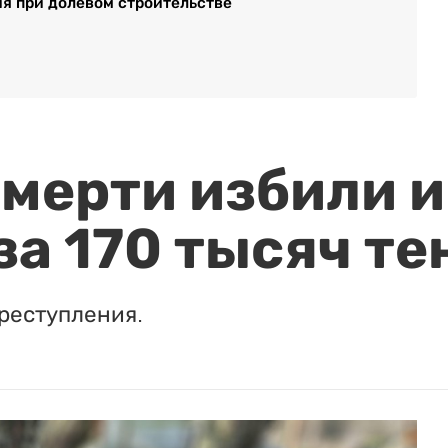
я при долевом строительстве
мерти избили и
за 170 тысяч те
реступления.