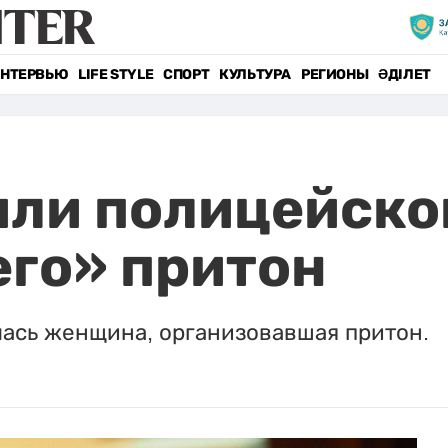
НТЕРВЬЮ
LIFE STYLE
СПОРТ
КУЛЬТУРА
РЕГИОНЫ
ӘДІЛЕТ
или полицейско
го» притон
лась женщина, организовавшая притон.