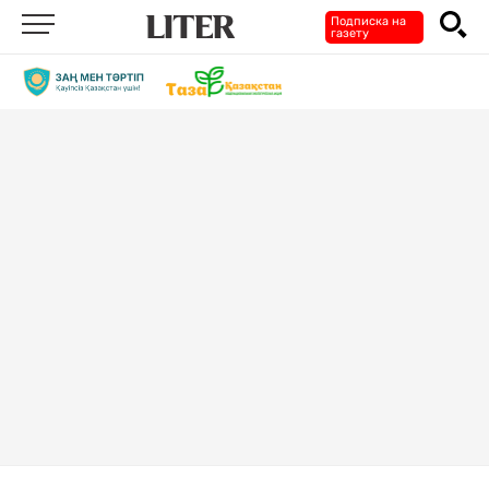
Подписка на
газету