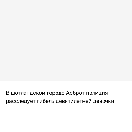
В шотландском городе Арброт полиция
расследует гибель девятилетней девочки,
которую нашли с тяжелыми травмами в
промышленной зоне, где семья разбила
палаточный лагерь. По подозрению в