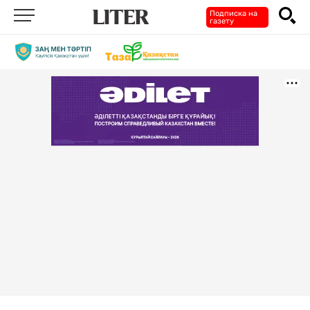
Подписка на
газету