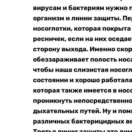
вирусам и бактериям нужно п
организм и линии защиты. Пе
носоглотки, которая покрыт
ресничек, если на них оседае
сторону выхода. Именно ско
обеззараживает полость носа
чтобы наша слизистая носогл
состоянии и хорошо работала
которая также имеется в нос
проникнуть непосредственно
дыхательных путей. Ну и поми
различных бактерицидных ве
Третья линия защиты это лим