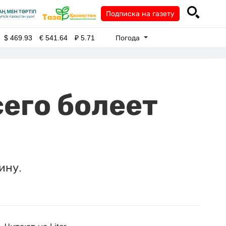
Подписка на газету
Погода
$
469.93
€
541.64
₽
5.71
сего болеет
ину.