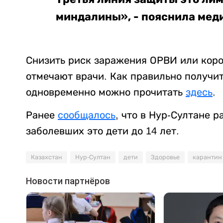
миндалины», - пояснила мед
Снизить риск заражения ОРВИ или кор
отмечают врачи. Как правильно получит
одновременно можно прочитать
здесь
.
Ранее
сообщалось
, что в Нур-Султане 
заболевших это дети до 14 лет.
Казахстан
Нур-Султан
дети
Здоровье
карантин