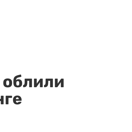
 облили
нге