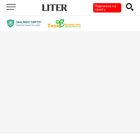
Подписка на
газету