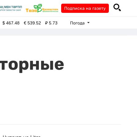
Подписка на газету
Погода
$
467.48
€
539.52
₽
5.73
вторные