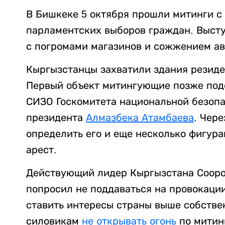
В Бишкеке 5 октября прошли митинги с
парламентских выборов граждан. Выст
с погромами магазинов и сожжением ав
Кыргызстанцы захватили здания резиде
Первый объект митингующие позже подо
СИЗО Госкомитета национальной безопа
президента
Алмазбека Атамбаева
. Чер
определить его и еще несколько фигур
арест.
Действующий лидер Кыргызстана Сооро
попросил не поддаваться на провокаци
ставить интересы страны выше собств
силовикам
не открывать огонь
по митин