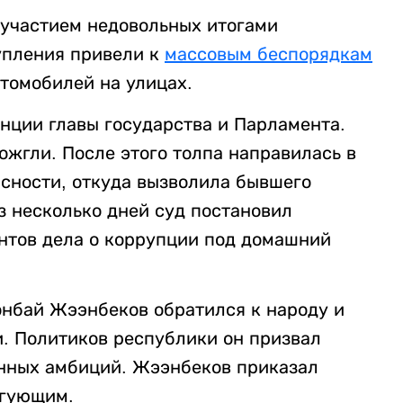
 участием недовольных итогами
упления привели к
массовым беспорядкам
томобилей на улицах.
нции главы государства и Парламента.
жгли. После этого толпа направилась в
сности, откуда вызволила бывшего
ез несколько дней суд постановил
антов дела о коррупции под домашний
нбай Жээнбеков обратился к народу и
и. Политиков республики он призвал
енных амбиций. Жээнбеков приказал
гующим.