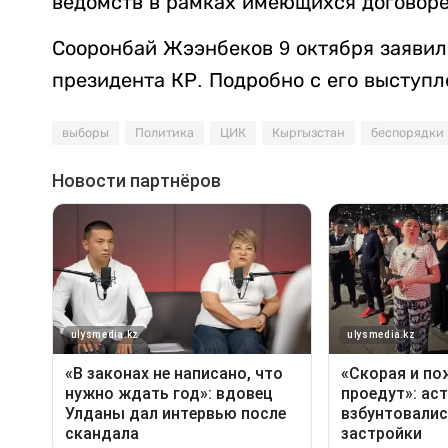
ведомств в рамках имеющихся договоре
Сооронбай Жээнбеков 9 октября заявил,
президента КР. Подробно с его высту
выборы
Политика
ЦИК
Кыргызстан
беспорядки