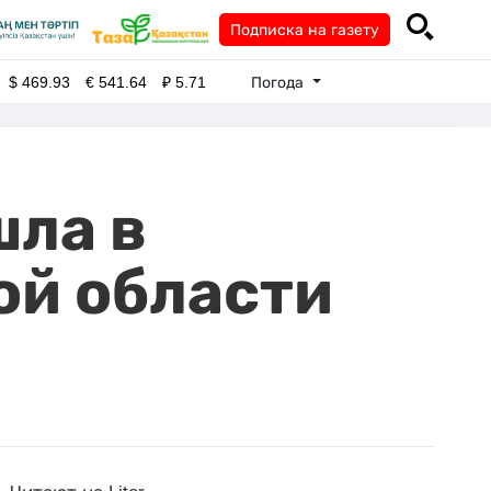
Подписка на газету
Погода
$
469.93
€
541.64
₽
5.71
шла в
ой области