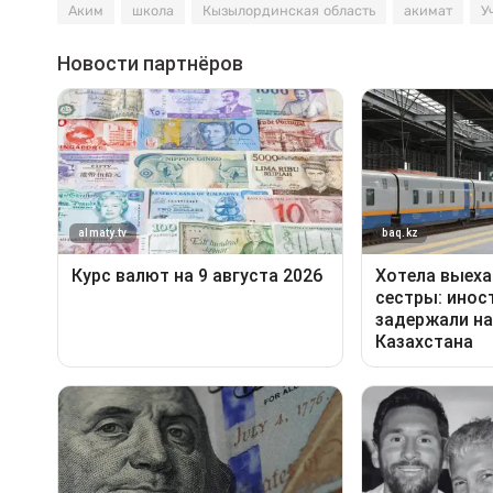
Аким
школа
Кызылординская область
акимат
У