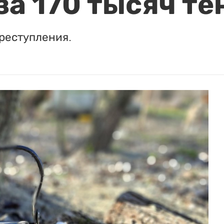
за 170 тысяч те
реступления.