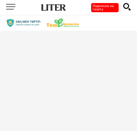
Подписка на
газету