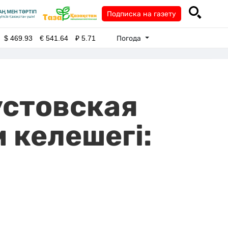
Подписка на газету
Погода
$
469.93
€
541.64
₽
5.71
устовская
 келешегі: