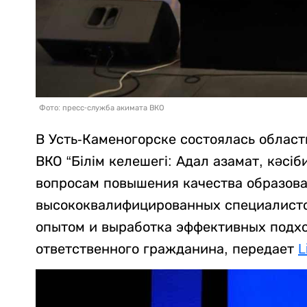
Фото: пресс-служба акимата ВКО
В Усть-Каменогорске состоялась област
ВКО “Білім келешегі: Адал азамат, кәс
вопросам повышения качества образова
высококвалифицированных специалисто
опытом и выработка эффективных подхо
ответственного гражданина, передает
L