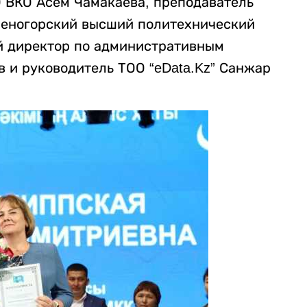
О ВКО Асем Чамакаева, преподаватель
меногорский высший политехнический
 директор по административным
 и руководитель ТОО “eData.Kz” Санжар