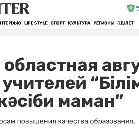
НТЕРВЬЮ
LIFE STYLE
СПОРТ
КУЛЬТУРА
РЕГИОНЫ
ӘДІЛЕТ
 областная авг
учителей “Білім
 кәсіби маман”
осам повышения качества образования.