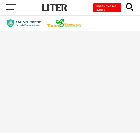
Подписка на
газету