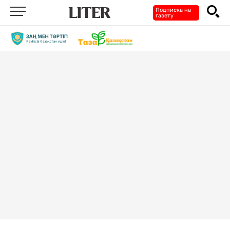
Подписка на
газету