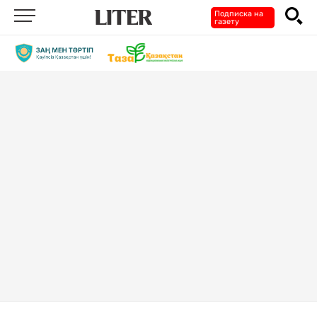
Подписка на
газету