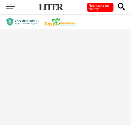
Подписка на
газету