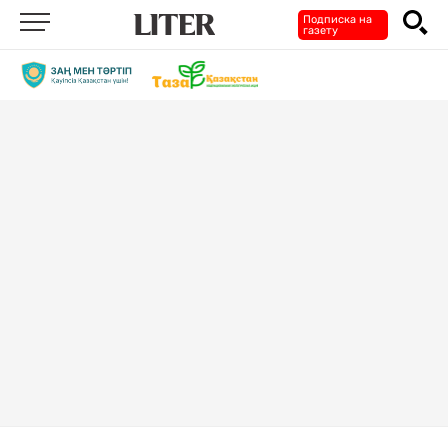
Подписка на
газету