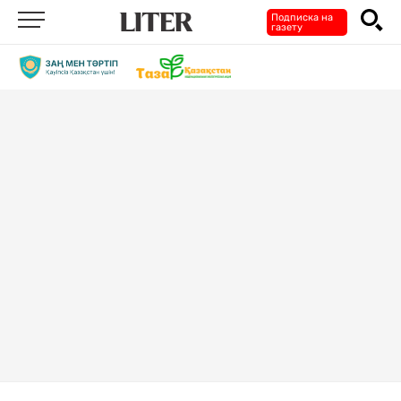
Подписка на
газету