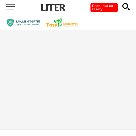
Подписка на
газету