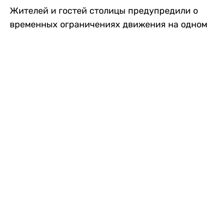
Жителей и гостей столицы предупредили о
временных ограничениях движения на одном
из самых загруженных проспектов города.
Причиной станут дорожные работы, которые
продлятся два дня, передает
Liter.kz
.
По информации городских служб, с 7 по 8
августа на проспекте Кабанбай батыра
пройдет ремонт дорожного покрытия. В связи
с этим движение будет частично ограничено
на участке от улицы Калкаман до улицы
Сарайшык. Полностью перекрывать дорогу не
планируется. На время ремонта движение
транспорта организуют по одной стороне
проезжей части в обоих направлениях, что
может привести к затруднениям в часы пик.