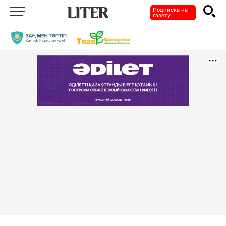
Подписка на
газету