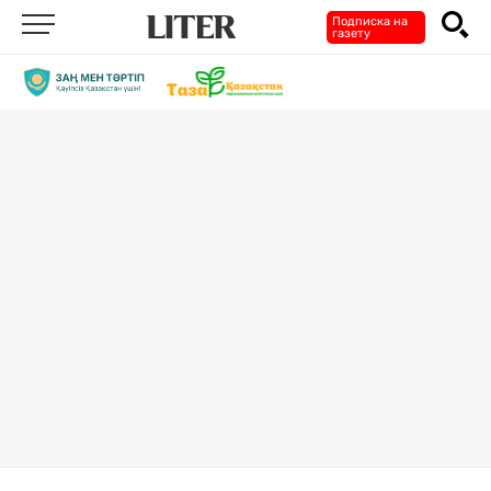
Подписка на
газету