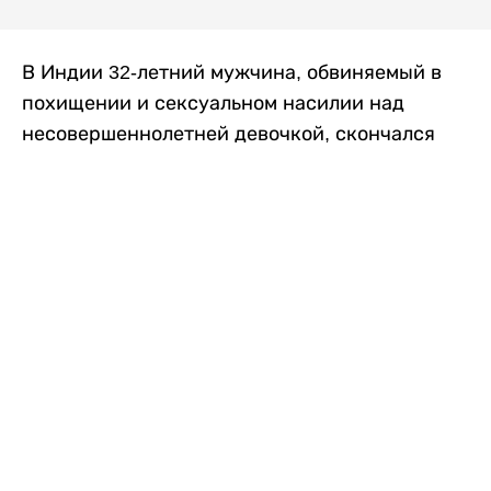
В Индии 32-летний мужчина, обвиняемый в
похищении и сексуальном насилии над
несовершеннолетней девочкой, скончался
после того, как разъяренная толпа жестоко
избила его в. Полиция сообщила об аресте
восьми человек, причастных к нападению,
передает
Liter.kz
со ссылкой на
news9live
.
Местные жители рассказали, что
обвиняемый, Мохаммад Эмроз, похитил
школьницу и держал ее взаперти в своем
доме два дня. Семья искала ее повсюду, но не
смогла найти никаких следов. Спустя
несколько дней девочка вернулась домой и
рассказала о случившемся. Она сообщила,