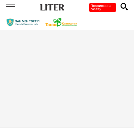
Подписка на
газету