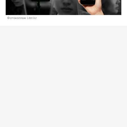
Фотоколлаж Liter.kz