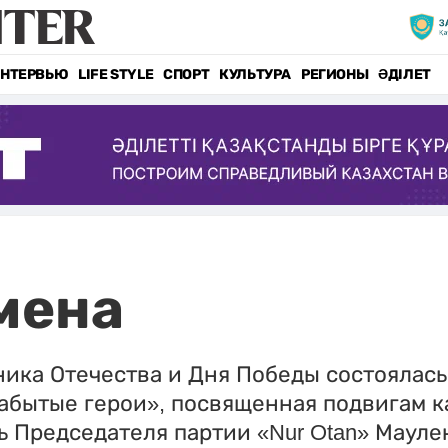
НТЕРВЬЮ
LIFE STYLE
СПОРТ
КУЛЬТУРА
РЕГИОНЫ
ӘДІЛЕТ
мена
ика Отечества и Дня Победы состоялась
абытые герои», посвященная подвигам к
ь Председателя партии «Nur Otan» Маул