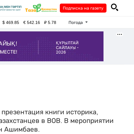
Подписка на газету
Погода
$
469.85
€
542.16
₽
5.78
 презентация книги историка,
азахстанцев в ВОВ. В мероприятии
ен Ашимбаев.