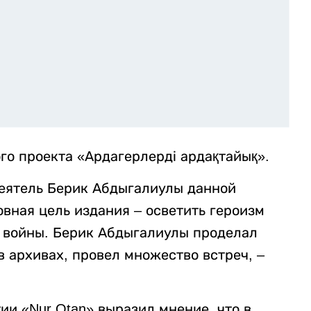
го проекта «Ардагерлерді ардақтайық».
еятель Берик Абдыгалиулы данной
овная цель издания – осветить героизм
 войны. Берик Абдыгалиулы проделал
 архивах, провел множество встреч, –
и «Nur Otan» выразил мнение, что в