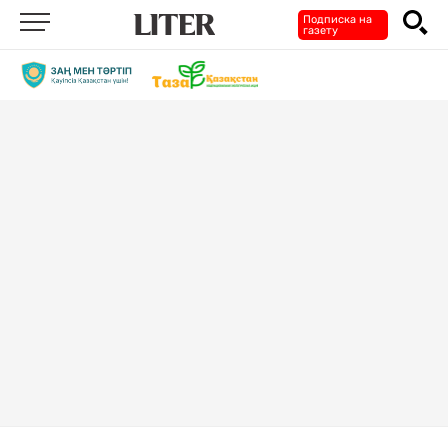
Подписка на
газету