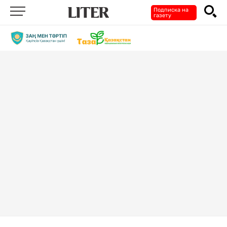
Подписка на
газету