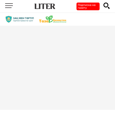
Подписка на
газету