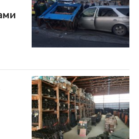
ами
в