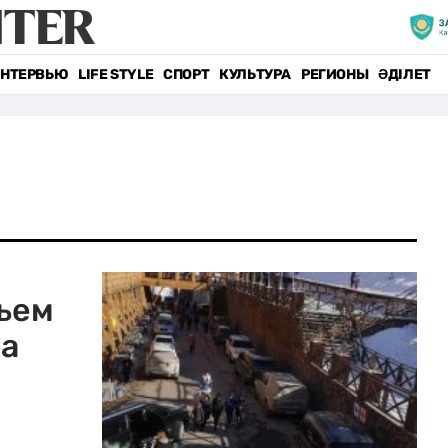
НТЕРВЬЮ
LIFE STYLE
СПОРТ
КУЛЬТУРА
РЕГИОНЫ
ӘДІЛЕТ
ьем
на