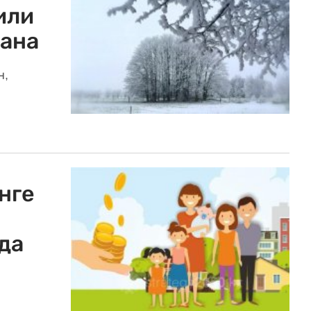
или
тана
н,
нге
да