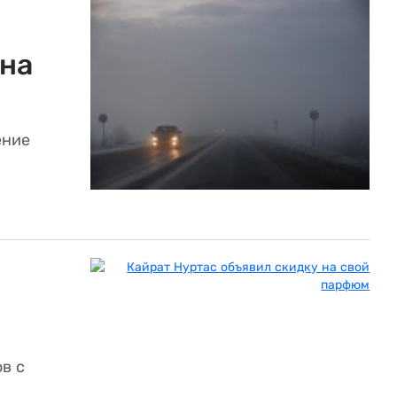
ана
ение
в с