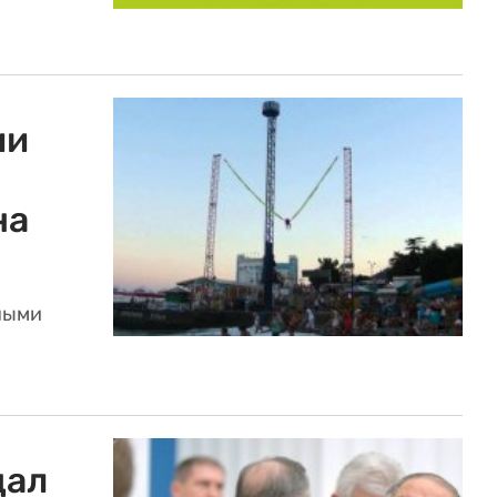
ии
на
ными
щал