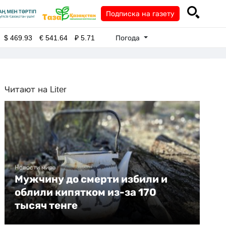
Подписка на газету
Погода
$
469.93
€
541.64
₽
5.71
Читают на Liter
Новости мира
Мужчину до смерти избили и
облили кипятком из-за 170
тысяч тенге