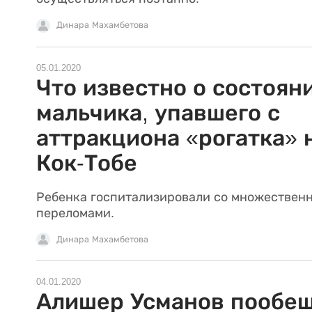
Динара Махамбетова
05.01.2020
Что известно о состоян
мальчика, упавшего с
аттракциона «рогатка» 
Кок-Тобе
Ребенка госпитализировали со множествен
переломами.
Динара Махамбетова
04.01.2020
Алишер Усманов пообе