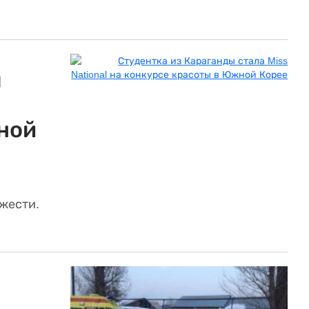
ы
ной
жести.