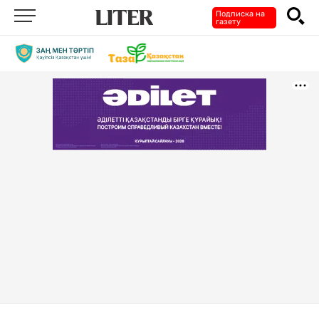
Подписка на
газету