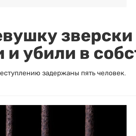
евушку зверски
 и убили в соб
реступлению задержаны пять человек.