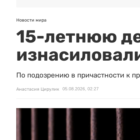
Новости мира
15-летнюю д
изнасиловали
По подозрению в причастности к п
05.08.2026, 02:27
Анастасия Цирулик