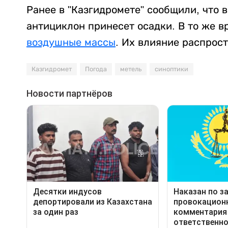
Ранее в "Казгидромете" сообщили, что 
антициклон принесет осадки. В то же 
воздушные массы
. Их влияние распрос
Казгидромет
Погода
метель
синоптики