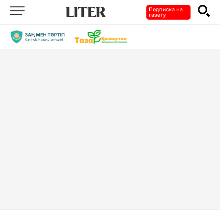
Подписка на
газету