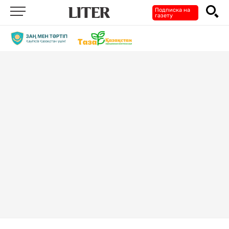
Подписка на
газету