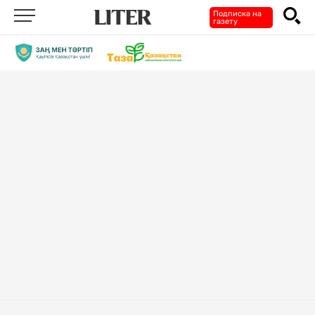
Подписка на
газету