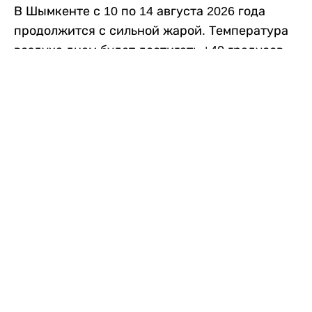
В Шымкенте с 10 по 14 августа 2026 года
продолжится с сильной жарой. Температура
воздуха днем будет достигать +40 градусов,
осадков не ожидается, передает
Liter.kz
со
ссылкой на
данные
Казгидромета.
Согласно информации синоптиков, будущая
рабочая неделя в городе сохранится
переменная облачность. К концу недели жара
немного ослабеет.
Понедельник, 10 августа:
ночью +23…+25
градусов, днем +38…+40. Без осадков.
Северо-восточный ветер – 8–13 метров в
секунду.
Вторник, 11 августа:
ночью +25…+27