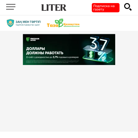
Подписка на
газету