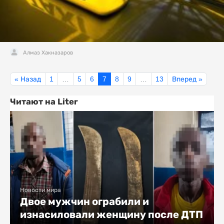
Алмаз Хакназаров
« Назад
1
…
5
6
7
8
9
…
13
Вперед »
Читают на Liter
Новости мира
Двое мужчин ограбили и
изнасиловали женщину после ДТП