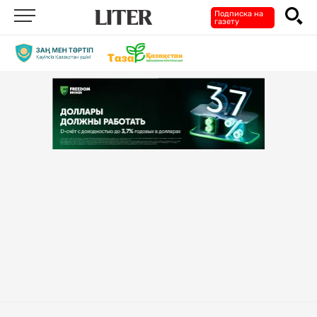
Подписка на
газету