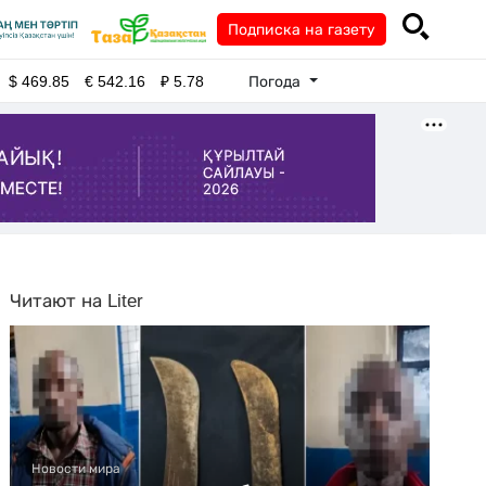
Подписка на газету
Погода
$
469.85
€
542.16
₽
5.78
Читают на Liter
Новости мира