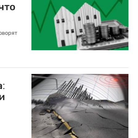
что
оворят
:
и