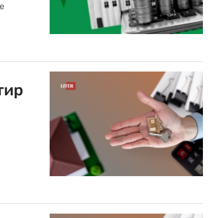
е
тир