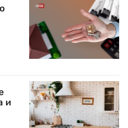
о
е
а и