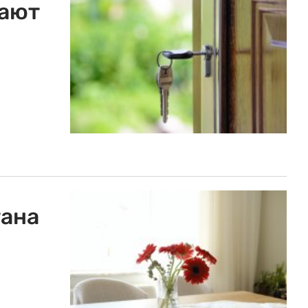
ают
тана