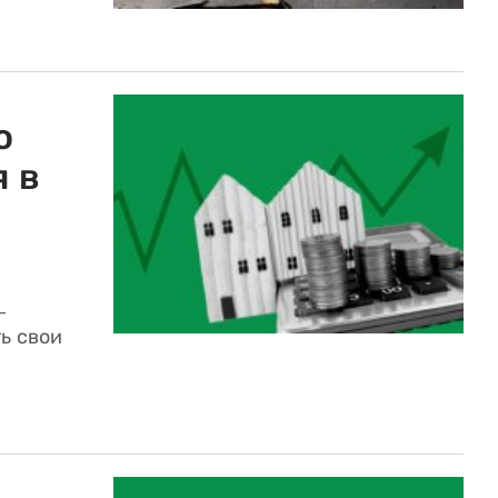
о
 в
—
ь свои