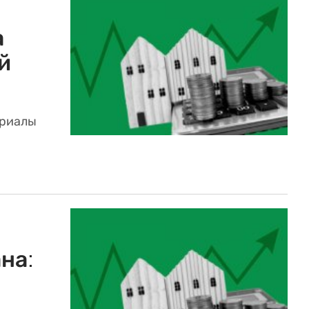
а
й
ериалы
на: