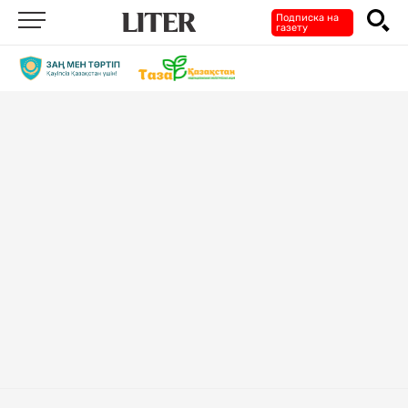
Подписка на
газету