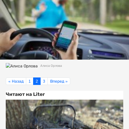
Алиса Орлова
« Назад
1
2
3
Вперед »
Читают на Liter