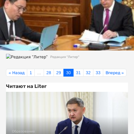
Редакция "Литер"
« Назад
1
…
28
29
30
31
32
33
Вперед »
Читают на Liter
Образование