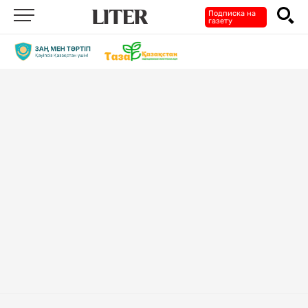
Подписка на
газету