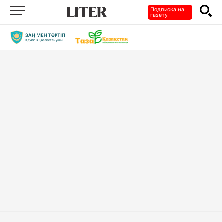
Подписка на
газету