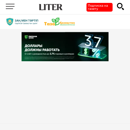
Подписка на
газету