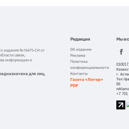
Редакция
Мы в 
Об издании
го издания №16475-СИ от
области связи,
Реклама
тва информации и
Политика
010017
конфиденциальности
Казахс
редназначена для лиц,
Контакты
г. Аста
Газета «Литер»
Тел./фа
66
PDF
reklama
+7 701