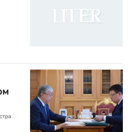
ом
стра