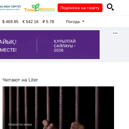
Подписка на газету
Погода
$
469.85
€
542.16
₽
5.78
Читают на Liter
Новости мира