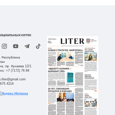
социальных сетях
, Республика
тан
на, пр. Кунаева 12/1
кс: +7 (7172) 76 84
.liter@gmail.com
 675 4214