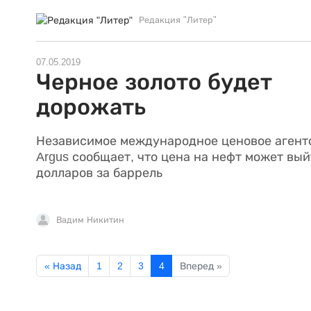
Редакция "Литер"
07.05.2019
Черное золото будет
дорожать
Независимое международное ценовое агент
Argus сообщает, что цена на нефт может вый
долларов за баррель
Вадим Никитин
« Назад
1
2
3
4
Вперед »