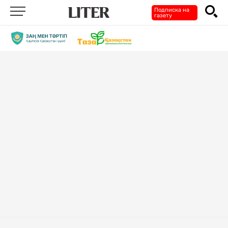
Подписка на
газету