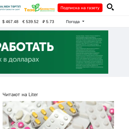
Подписка на газету
Погода
$
467.48
€
539.52
₽
5.73
Читают на Liter