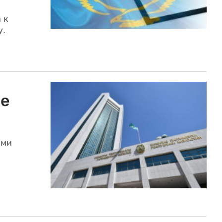
 к
у.
ме
ами