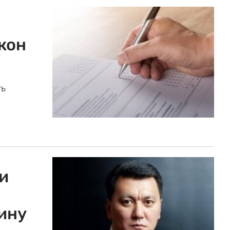
кон
ть
и
ину