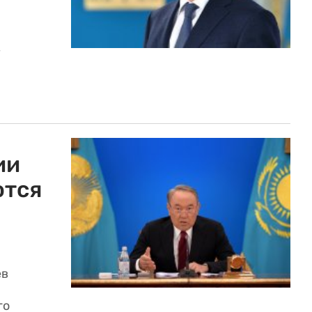
-
ии
ются
ев
го