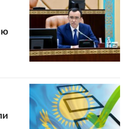
ию
ли