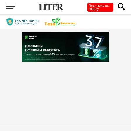
Подписка на
газету