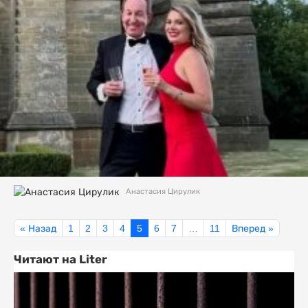
Анастасия Цирулик
« Назад
1
2
3
4
5
6
7
…
11
Вперед »
Читают на Liter