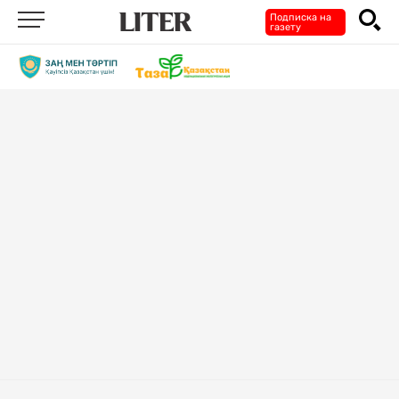
Подписка на
газету